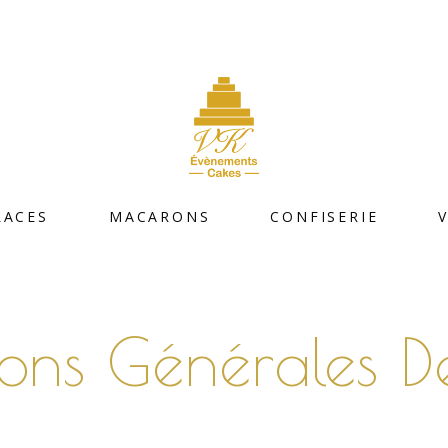
LACES
MACARONS
CONFISERIE
ions Générales D