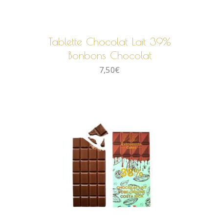
AJOUTER AU PANIER
Tablette Chocolat Lait 39%
Bonbons Chocolat
7,50
€