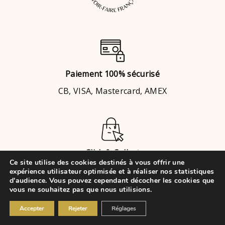
Paiement 100% sécurisé
CB, VISA, Mastercard, AMEX
Click & Collect
Ce site utilise des cookies destinés à vous offrir une
Brignais
ou
Chaponost
expérience utilisateur optimisée et à réaliser nos statistiques
d'audience. Vous pouvez cependant décocher les cookies que
vous ne souhaitez pas que nous utilisions.
© 2021 • VK Évènements Cake
Accepter
Rejeter
Réglages