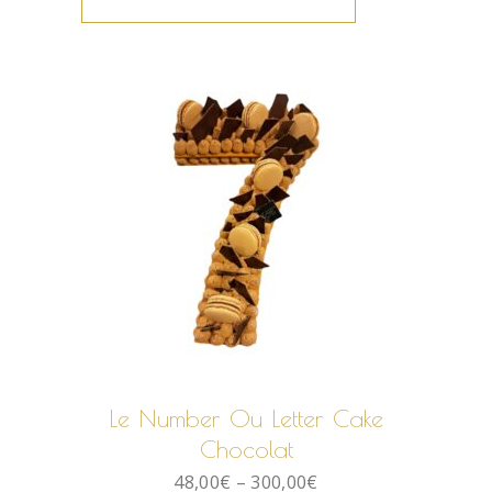
CHOIX DES OPTIONS
Le Number Ou Letter Cake
Chocolat
48,00
€
–
300,00
€