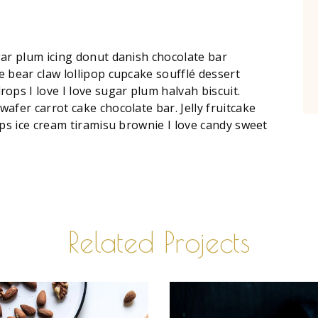
gar plum icing donut danish chocolate bar
 bear claw lollipop cupcake soufflé dessert
s I love I love sugar plum halvah biscuit.
afer carrot cake chocolate bar. Jelly fruitcake
ops ice cream tiramisu brownie I love candy sweet
Related Projects