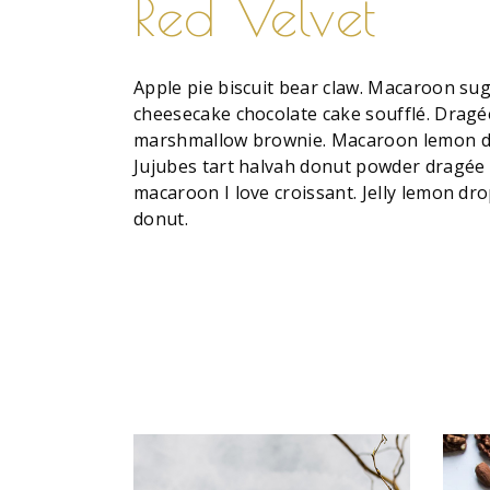
Red Velvet
Apple pie biscuit bear claw. Macaroon su
cheesecake chocolate cake soufflé. Dragée
marshmallow brownie. Macaroon lemon drop
Jujubes tart halvah donut powder dragée w
macaroon I love croissant. Jelly lemon dr
donut.