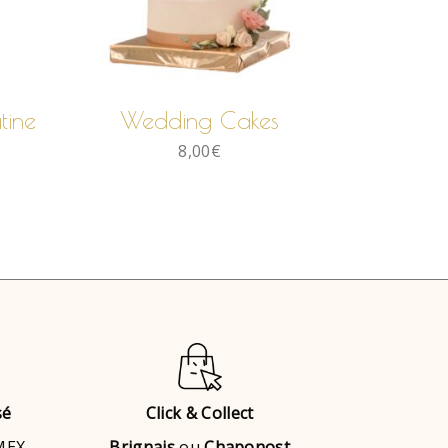
LIRE LA SUITE
tine
Wedding Cakes
8,00
€
sé
Click & Collect
AMEX
Brignais
ou
Chaponost