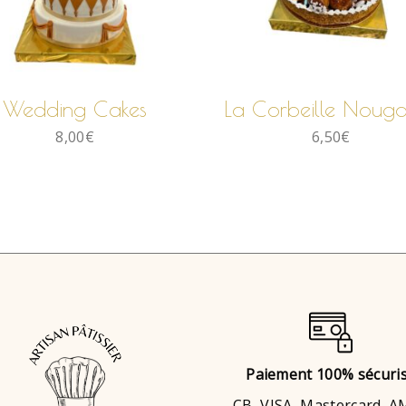
LIRE LA SUITE
LIRE LA SUITE
Wedding Cakes
La Corbeille Nouga
8,00
€
6,50
€
Paiement 100% sécuri
CB, VISA, Mastercard, 