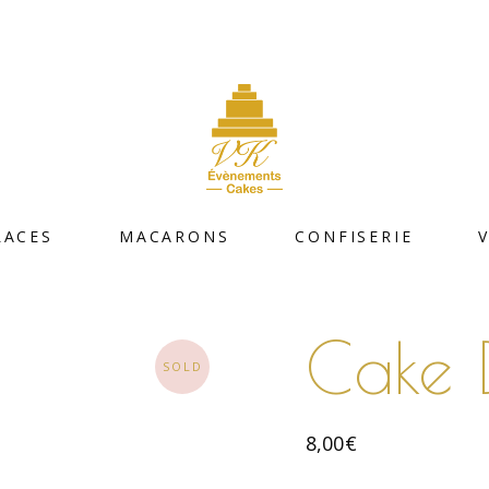
LACES
MACARONS
CONFISERIE
Cake 
SOLD
8,00
€