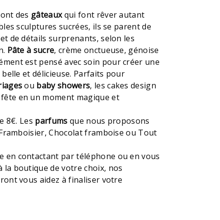
 sont des
gâteaux
qui font rêver autant
ables sculptures sucrées, ils se parent de
et de détails surprenants, selon les
n.
Pâte à sucre
, crème onctueuse, génoise
lément est pensé avec soin pour créer une
 belle et délicieuse. Parfaits pour
iages
ou
baby showers
, les cakes design
 fête en un moment magique et
de 8€. Les
parfums
que nous proposons
r, Framboisier, Chocolat framboise ou Tout
e en contactant par téléphone ou en vous
 la boutique de votre choix, nos
ront vous aidez à finaliser votre