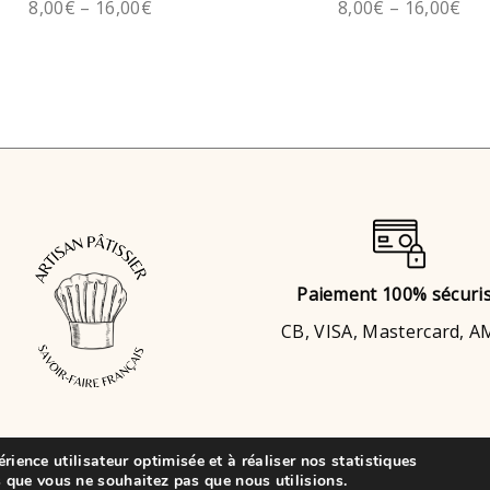
8,00
€
–
16,00
€
8,00
€
–
16,00
€
Paiement 100% sécuri
CB, VISA, Mastercard, 
érience utilisateur optimisée et à réaliser nos statistiques
© 2021 • VK Évènements Cake
 que vous ne souhaitez pas que nous utilisions.