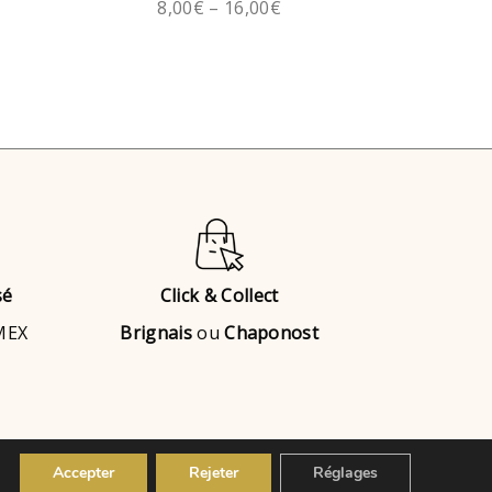
8,00
€
–
16,00
€
sé
Click & Collect
AMEX
Brignais
ou
Chaponost
Accepter
Rejeter
Réglages