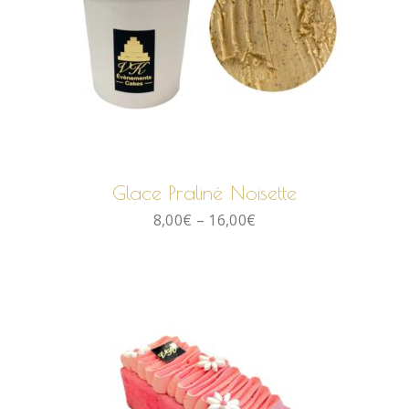
CHOIX DES OPTIONS
Glace Praliné Noisette
8,00
€
–
16,00
€