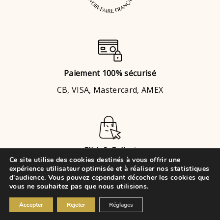
Paiement 100% sécurisé
CB, VISA, Mastercard, AMEX
Click & Collect
Ce site utilise des cookies destinés à vous offrir une
Brignais
ou
Chaponost
expérience utilisateur optimisée et à réaliser nos statistiques
d'audience. Vous pouvez cependant décocher les cookies que
vous ne souhaitez pas que nous utilisions.
© 2021 • VK Évènements Cake
Accepter
Rejeter
Réglages