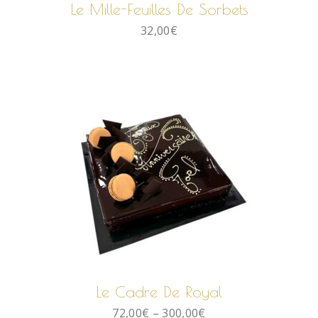
Le Mille-Feuilles De Sorbets
32,00
€
CHOIX DES OPTIONS
Le Cadre De Royal
72,00
€
–
300,00
€