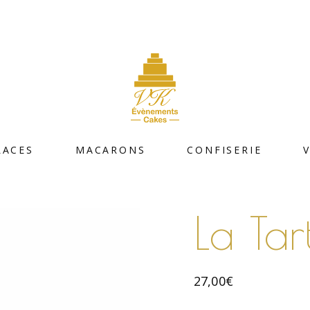
LACES
MACARONS
CONFISERIE
La Tar
27,00
€