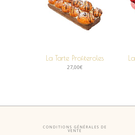
AJOUTER AU
PANIER
La Tarte Profiteroles
La
27,00
€
CONDITIONS GÉNÉRALES DE
VENTE