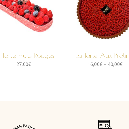
AJOUTER AU
CHOIX DES
PANIER
OPTIONS
 Tarte Fruits Rouges
La Tarte Aux Prali
27,00
€
16,00
€
–
40,00
€