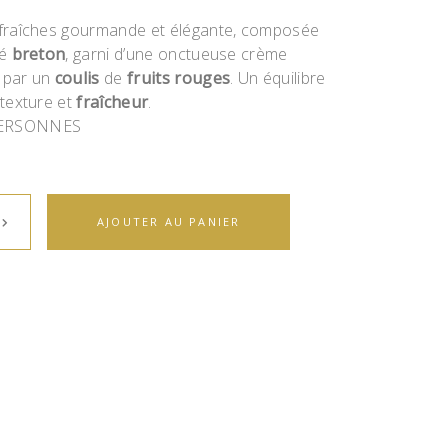
fraîches gourmande et élégante, composée
lé
breton
, garni d’une onctueuse crème
 par un
coulis
de
fruits rouges
. Un équilibre
 texture et
fraîcheur
.
PERSONNES
AJOUTER AU PANIER