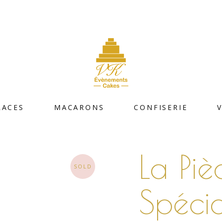
LACES
MACARONS
CONFISERIE
La Pi
SOLD
Spéci