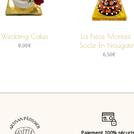
LIRE LA SUITE
LIRE LA SUITE
Wedding Cakes
La Pièce Montée 
Socle En Nougati
8,00
€
6,50
€
Paiement 100% sécuri