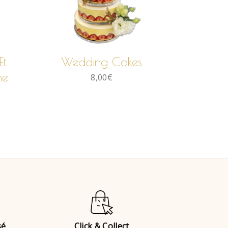
LIRE LA SUITE
Et
Wedding Cakes
ne
8,00
€
sé
Click & Collect