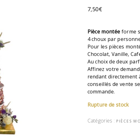
7,50
€
Pièce montée
forme sp
4 choux par personn
Pour les pièces mont
Chocolat, Vanille, Ca
Au choix de deux pa
Affinez votre demand
rendant directement à
conseillés de vente se
commande.
Rupture de stock
Catégories :
PIÈCES M