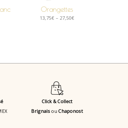
lanc
Orangettes
13,75
€
–
27,50
€
sé
Click & Collect
AMEX
Brignais
ou
Chaponost