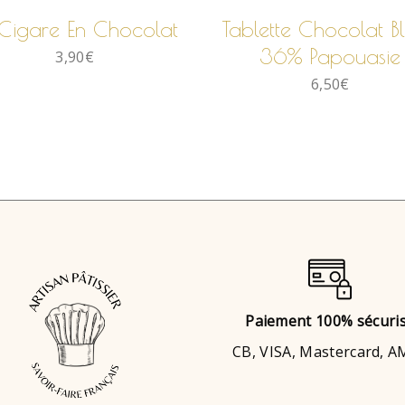
 Cigare En Chocolat
Tablette Chocolat B
36% Papouasie
3,90
€
6,50
€
Paiement 100% sécuri
CB, VISA, Mastercard, 