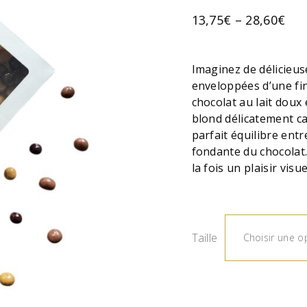
13,75
€
–
28,60
€
Imaginez de délicieus
enveloppées d’une fin
chocolat au lait doux
blond délicatement c
parfait équilibre entr
fondante du chocolat
la fois un plaisir visue
Taille
Choisir une o