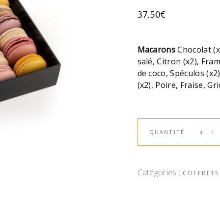
37,50
€
Macarons
Chocolat (x
salé, Citron (x2), Fra
de coco, Spéculos (x2)
(x2), Poire, Fraise, G
QUANTITÉ
Catégories :
COFFRETS