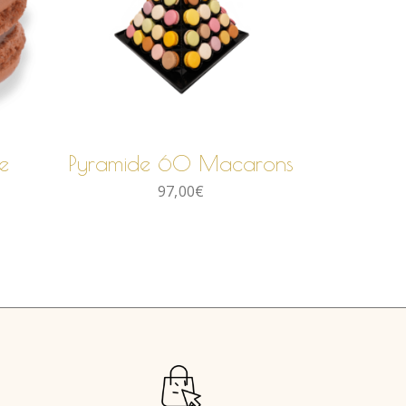
AJOUTER AU
PANIER
e
Pyramide 60 Macarons
97,00
€