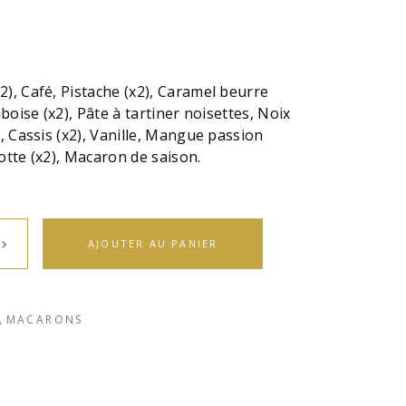
2), Café, Pistache (x2), Caramel beurre
mboise (x2), Pâte à tartiner noisettes, Noix
, Cassis (x2), Vanille, Mangue passion
riotte (x2), Macaron de saison.
AJOUTER AU PANIER
,
MACARONS