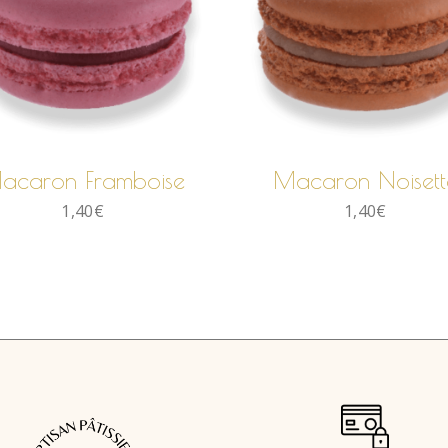
AJOUTER AU
AJOUTER AU
PANIER
PANIER
acaron Framboise
Macaron Noisett
1,40
€
1,40
€