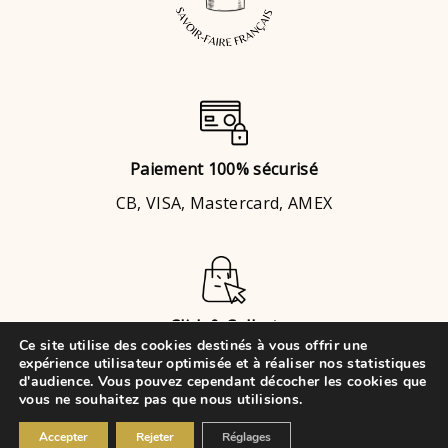
Paiement 100% sécurisé
CB, VISA, Mastercard, AMEX
Click & Collect
Ce site utilise des cookies destinés à vous offrir une
Brignais
ou
Chaponost
expérience utilisateur optimisée et à réaliser nos statistiques
d'audience. Vous pouvez cependant décocher les cookies que
vous ne souhaitez pas que nous utilisions.
© 2021 • VK Évènements Cake
Accepter
Rejeter
Réglages