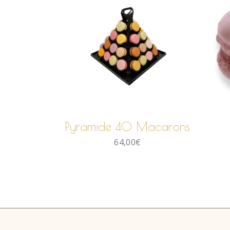
AJOUTER AU
PANIER
Pyramide 40 Macarons
64,00
€