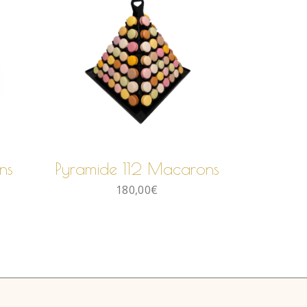
AJOUTER AU
PANIER
ns
Pyramide 112 Macarons
180,00
€