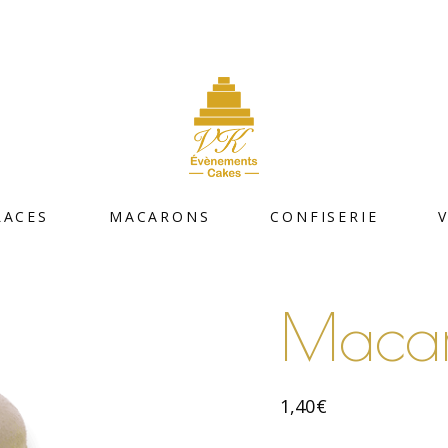
LACES
MACARONS
CONFISERIE
Macar
1,40
€